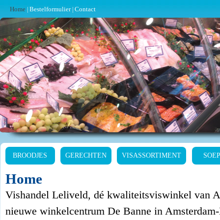
Home
Bestelformulier
Contact
|
|
BROODJES
GERECHTEN
VISASSORTIMENT
SOE
Home
Vishandel Leliveld, dé kwaliteitsviswinkel van 
nieuwe winkelcentrum De Banne in Amsterdam-